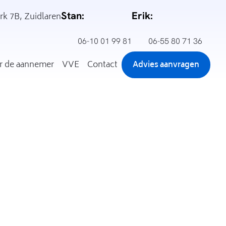
Stan:
Erik:
rk 7B
,
Zuidlaren
06-10 01 99 81
06-55 80 71 36
r de aannemer
VVE
Contact
Advies aanvragen